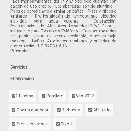
- Los monoambientes del 1° y 2° piso solo cuentan con
balcón de uso propio. - Las aberturas son de aluminio. -
Pisos de porcelanato o similar en baños. - Pisos vinílicos o
similares. - Pre-Instalación de termotanque eléctrico
individual para agua caliente. - Calefacción:
Preinstalación de Aire Acondicionados Frío/ Calor. -
Instalación para TV cable y Teléfono. - Cocinas: mesadas
de granito, pileta de acero inoxidable, muebles bajo
mesada. - Baños: Artefactos sanitarios y griferías de
primera calidad. OPCIÓN GARAJE
Proyecto
-
Servicios
Financiación
-
1 Plantas
Parrillero
Año 2022
Cocina comedor
Barbacoa
Al Frente
Prop. Horizontal
Piso 1