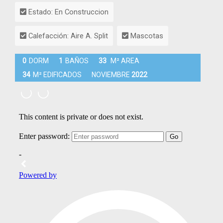
Estado: En Construccion
Calefacción: Aire A. Split
Mascotas
0
DORM
1
BAÑOS
33
M² AREA
34
M² EDIFICADOS
NOVIEMBRE
2022