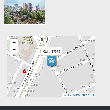
+
−
REF:187575
Leaflet
|
VISTA DE CALLE